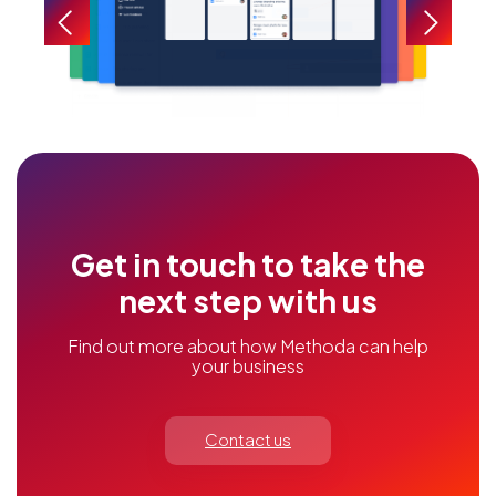
Get in touch to take the
next step with us
Find out more about how Methoda can help
your business
Contact us