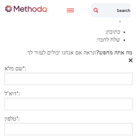
עמוד הבית
qsm
qsm
כתובת:
שלח לחבר:
מה אתה מחפש?
ונראה אם אנחנו יכולים לעזור לך
שם מלא*:
דוא"ל*:
טלפון*: