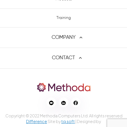
Training
COMPANY
פרופיל החברה
CONTACT
Contact us
דרושים
Address
HaPnina St 8, Raanana 4321545
marketing@methoda.com
Email
Phone
03-6133336
Fax
03-6133435
Copyright © 2022 Methoda Computers Ltd. All rights reserved.
Difference
Site by
tq.soft
| Designed by