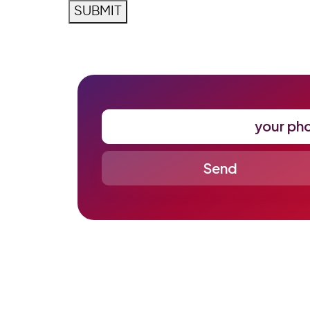
SUBMIT
your ph
Jira and Conflu
JIRA 